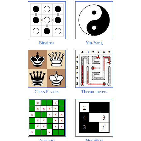
Binairo+
Yin-Yang
Chess Puzzles
Thermometers
Norinori
Mosaiikki