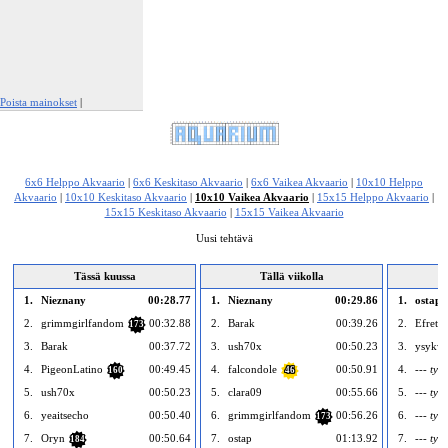
Poista mainokset
|
Ilmianna tämä mainos
6x6 Helppo Akvaario
|
6x6 Keskitaso Akvaario
|
6x6 Vaikea Akvaario
|
10x10 Helppo
Akvaario
|
10x10 Keskitaso Akvaario
|
10x10 Vaikea Akvaario
|
15x15 Helppo Akvaario
|
15x15 Keskitaso Akvaario
|
15x15 Vaikea Akvaario
Uusi tehtävä
Tässä kuussa
Tällä viikolla
1.
Nieznany
00:28.77
1.
Nieznany
00:29.86
1.
ostap
2.
grimmgirlfandom
00:32.88
2.
Barak
00:39.26
2.
Efret
173
3.
Barak
00:37.72
3.
ush70x
00:50.23
3.
ysykw
4.
PigeonLatino
00:49.45
4.
falcondole
00:50.91
4.
--- tyhj
160
46
5.
ush70x
00:50.23
5.
clara09
00:55.66
5.
--- tyhj
6.
yeaitsecho
00:50.40
6.
grimmgirlfandom
00:56.26
6.
--- tyhj
173
7.
Oryn
00:50.64
7.
ostap
01:13.92
7.
--- tyhj
184