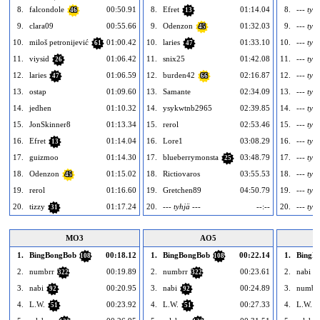
8.
falcondole
00:50.91
8.
Efret
01:14.04
8.
--- tyhj
46
13
9.
clara09
00:55.66
9.
Odenzon
01:32.03
9.
--- tyhj
45
10.
miloš petronijević
01:00.42
10.
laries
01:33.10
10.
--- tyhj
61
47
11.
viysid
01:06.42
11.
snix25
01:42.08
11.
--- tyhj
26
12.
laries
01:06.59
12.
burden42
02:16.87
12.
--- tyhj
47
66
13.
ostap
01:09.60
13.
Samante
02:34.09
13.
--- tyhj
14.
jedhen
01:10.32
14.
ysykwtnb2965
02:39.85
14.
--- tyhj
15.
JonSkinner8
01:13.34
15.
rerol
02:53.46
15.
--- tyhj
16.
Efret
01:14.04
16.
Lore1
03:08.29
16.
--- tyhj
13
17.
guizmoo
01:14.30
17.
blueberrymonsta
03:48.79
17.
--- tyhj
25
18.
Odenzon
01:15.02
18.
Rictiovaros
03:55.53
18.
--- tyhj
45
19.
rerol
01:16.60
19.
Gretchen89
04:50.79
19.
--- tyhj
20.
tizzy
01:17.24
20.
--- tyhjä ---
--:--
20.
--- tyhj
31
MO3
AO5
1.
BingBongBob
00:18.12
1.
BingBongBob
00:22.14
1.
BingB
108
108
2.
numbrr
00:19.89
2.
numbrr
00:23.61
2.
nabi
322
322
9
3.
nabi
00:20.95
3.
nabi
00:24.89
3.
numbr
92
92
4.
L.W.
00:23.92
4.
L.W.
00:27.33
4.
L.W.
51
51