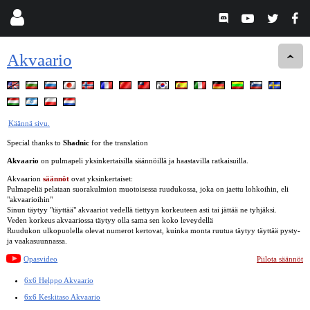
Akvaario
Käännä sivu.
Special thanks to
Shadnic
for the translation
Akvaario
on pulmapeli yksinkertaisilla säännöillä ja haastavilla ratkaisuilla.
Akvaarion
säännöt
ovat yksinkertaiset:
Pulmapeliä pelataan suorakulmion muotoisessa ruudukossa, joka on jaettu lohkoihin, eli
"akvaarioihin"
Sinun täytyy "täyttää" akvaariot vedellä tiettyyn korkeuteen asti tai jättää ne tyhjäksi.
Veden korkeus akvaariossa täytyy olla sama sen koko leveydellä
Ruudukon ulkopuolella olevat numerot kertovat, kuinka monta ruutua täytyy täyttää pysty-
ja vaakasuunnassa.
Opasvideo
Piilota säännöt
6x6 Helppo Akvaario
6x6 Keskitaso Akvaario