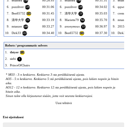
5.
selahsea
00:26.95
5.
selahsea
00:31.51
5.
selahse
130
130
6.
puzzliver
00:31.06
6.
puzzliver
00:34.02
6.
qqwref
129
129
7.
Ben65732
00:31.45
7.
清华大学
00:35.03
7.
crema
130
23
8.
清华大学
00:33.19
8.
Mariette79
00:35.70
8.
mtanze
23
94
9.
mtanzer
00:33.27
9.
anonymous
00:36.97
9.
2015Y
140
33
10.
Dirk33
00:34.40
10.
Ben65732
00:37.30
10.
Dirk33
122
130
Robots / programmatic solvers
1.
tlstyer
151
2.
siebi
1
3.
PrinceOfChairs
* MO3 - 3:n keskiarvo. Keskiarvo 3:sta peräkkäisestä ajasta.
AO5 - 5:n keskiarvo. Keskiarvo 5:stä peräkkäisestä ajasta, pois lukien nopein ja hitain
aika.
AO12 - 12:n keskiarvo. Keskiarvo 12:sta peräkkäisestä ajasta, pois lukien nopein ja
hitain aika.
Sinun tulee olla kirjautunut sisään, jotta voit seurata keskiarvojasi.
Uusi tehtävä
Etsi sijoituksesi