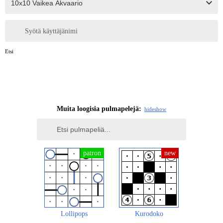
Syötä käyttäjänimi
Etsi
Muita loogisia pulmapelejä:
hide
show
Lollipops
Kurodoko