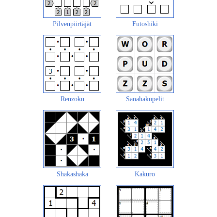
Pilvenpiirtäjät
Futoshiki
Renzoku
Sanahakupelit
Shakashaka
Kakuro