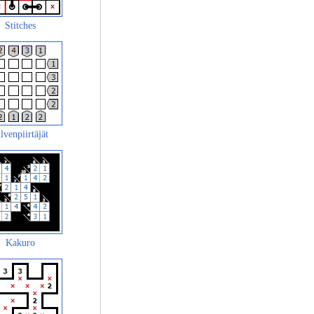
Stitches
lvenpiirtäjät
Kakuro