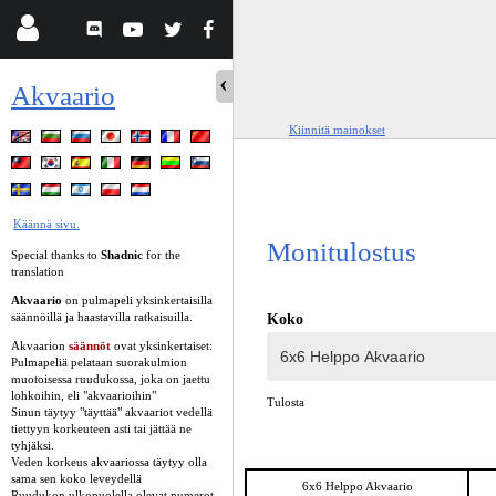
Akvaario
Kiinnitä mainokset
Käännä sivu.
Monitulostus
Special thanks to
Shadnic
for the
translation
Akvaario
on pulmapeli yksinkertaisilla
säännöillä ja haastavilla ratkaisuilla.
Koko
Akvaarion
säännöt
ovat yksinkertaiset:
Pulmapeliä pelataan suorakulmion
muotoisessa ruudukossa, joka on jaettu
lohkoihin, eli "akvaarioihin"
Tulosta
Sinun täytyy "täyttää" akvaariot vedellä
tiettyyn korkeuteen asti tai jättää ne
tyhjäksi.
Veden korkeus akvaariossa täytyy olla
sama sen koko leveydellä
6x6 Helppo Akvaario
Ruudukon ulkopuolella olevat numerot