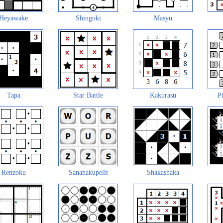
Heyawake
Shingoki
Masyu
Tapa
Star Battle
Kakurasu
Pi
Renzoku
Sanahakupelit
Shakashaka