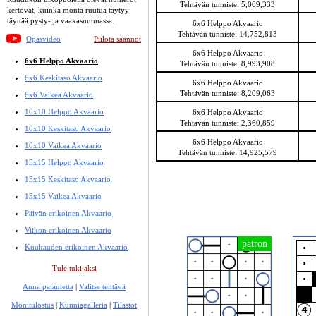
Tehtävän tunniste: 5,069,333
kertovat, kuinka monta ruutua täytyy
täyttää pysty- ja vaakasuunnassa.
6x6 Helppo Akvaario
Tehtävän tunniste: 14,752,813
Opasvideo
Piilota säännöt
6x6 Helppo Akvaario
6x6 Helppo Akvaario
Tehtävän tunniste: 8,993,908
6x6 Keskitaso Akvaario
6x6 Helppo Akvaario
Tehtävän tunniste: 8,209,063
6x6 Vaikea Akvaario
10x10 Helppo Akvaario
6x6 Helppo Akvaario
Tehtävän tunniste: 2,360,859
10x10 Keskitaso Akvaario
6x6 Helppo Akvaario
10x10 Vaikea Akvaario
Tehtävän tunniste: 14,925,579
15x15 Helppo Akvaario
15x15 Keskitaso Akvaario
15x15 Vaikea Akvaario
Päivän erikoinen Akvaario
Viikon erikoinen Akvaario
Kuukauden erikoinen Akvaario
Tule tukijaksi
Anna palautetta
|
Valitse tehtävä
Monitulostus
|
Kunniagalleria
|
Tilastot