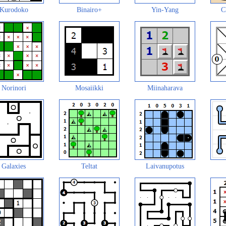
Kurodoko
Binairo+
Yin-Yang
C
Norinori
Mosaiikki
Miinaharava
Galaxies
Teltat
Laivanupotus