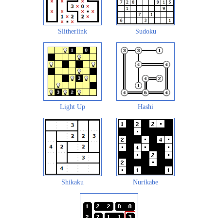
Slitherlink
Sudoku
Light Up
Hashi
Shikaku
Nurikabe