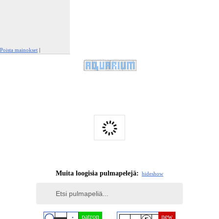
Poista mainokset
|
Ilmianna tämä mainos
Muita loogisia pulmapelejä:
hide
show