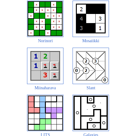
Norinori
Mosaiikki
Miinaharava
Slant
LITS
Galaxies