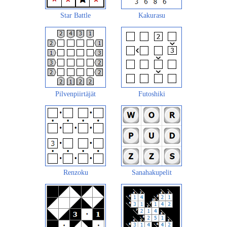
Star Battle
Kakurasu
Pilvenpiirtäjät
Futoshiki
Renzoku
Sanahakupelit