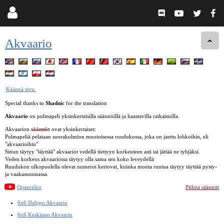
Akvaario
Käännä sivu.
Special thanks to
Shadnic
for the translation
Akvaario
on pulmapeli yksinkertaisilla säännöillä ja haastavilla ratkaisuilla.
Akvaarion
säännöt
ovat yksinkertaiset:
Pulmapeliä pelataan suorakulmion muotoisessa ruudukossa, joka on jaettu lohkoihin, eli
"akvaarioihin"
Sinun täytyy "täyttää" akvaariot vedellä tiettyyn korkeuteen asti tai jättää ne tyhjäksi.
Veden korkeus akvaariossa täytyy olla sama sen koko leveydellä
Ruudukon ulkopuolella olevat numerot kertovat, kuinka monta ruutua täytyy täyttää pysty-
ja vaakasuunnassa.
Opasvideo
Piilota säännöt
6x6 Helppo Akvaario
6x6 Keskitaso Akvaario