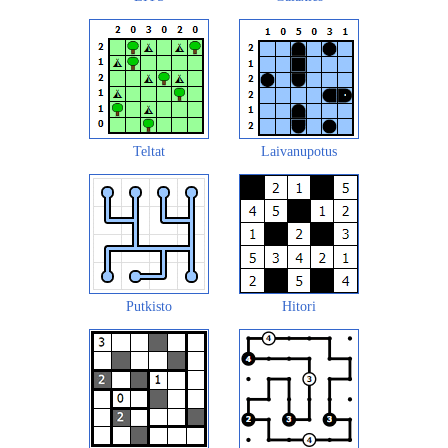
Teltat
Laivanupotus
Putkisto
Hitori