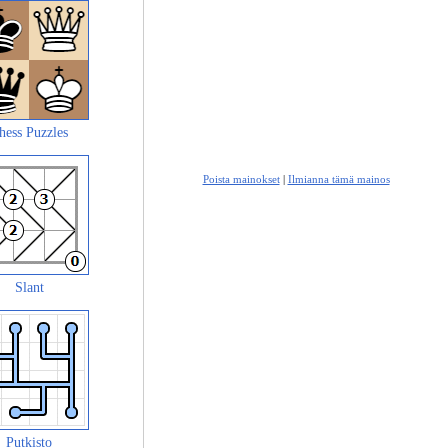
hess Puzzles
Poista mainokset
|
Ilmianna tämä mainos
Slant
Putkisto