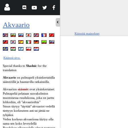
Akvaario
Kiinnitä mainokset
Käännä sivu.
Special thanks to
Shadnic
for the
translation
Akvaario
on pulmapeli yksinkertaisilla
säännöillä ja haastavilla ratkaisuilla.
Akvaarion
säännöt
ovat yksinkertaiset:
Pulmapeliä pelataan suorakulmion
muotoisessa ruudukossa, joka on jaettu
lohkoihin, eli "akvaarioihin"
Sinun täytyy "täyttää" akvaariot vedellä
tiettyyn korkeuteen asti tai jättää ne
tyhjäksi.
Veden korkeus akvaariossa täytyy olla
sama sen koko leveydellä
Ruudukon ulkopuolella olevat numerot