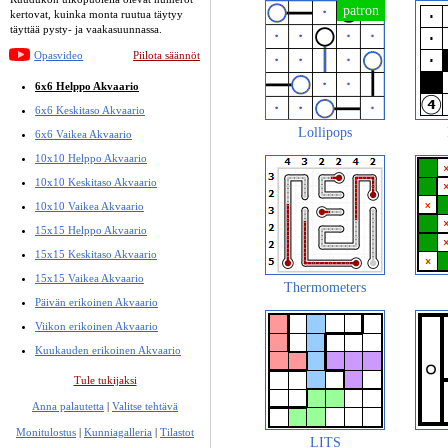
kertovat, kuinka monta ruutua täytyy
täyttää pysty- ja vaakasuunnassa.
Opasvideo
Piilota säännöt
6x6 Helppo Akvaario
6x6 Keskitaso Akvaario
Lollipops
6x6 Vaikea Akvaario
10x10 Helppo Akvaario
10x10 Keskitaso Akvaario
10x10 Vaikea Akvaario
15x15 Helppo Akvaario
15x15 Keskitaso Akvaario
15x15 Vaikea Akvaario
Thermometers
Päivän erikoinen Akvaario
Viikon erikoinen Akvaario
Kuukauden erikoinen Akvaario
Tule tukijaksi
Anna palautetta
|
Valitse tehtävä
Monitulostus
|
Kunniagalleria
|
Tilastot
LITS