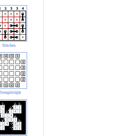
Stitches
lvenpiirtäjät