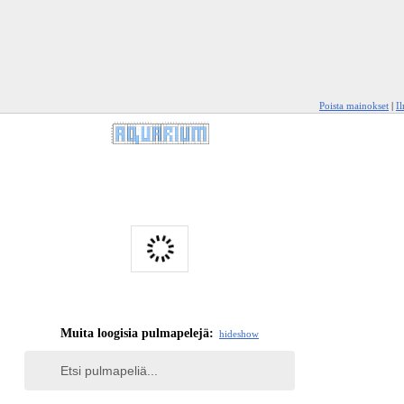
Poista mainokset
|
I
Muita loogisia pulmapelejä:
hide
show