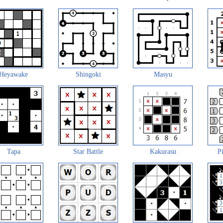
Heyawake
Shingoki
Masyu
Tapa
Star Battle
Kakurasu
Pi