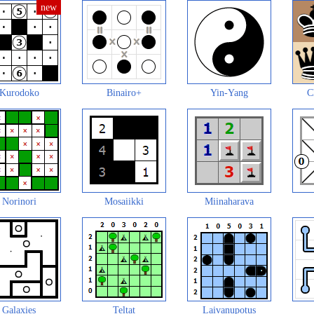
Kurodoko
Binairo+
Yin-Yang
C
Norinori
Mosaiikki
Miinaharava
Galaxies
Teltat
Laivanupotus